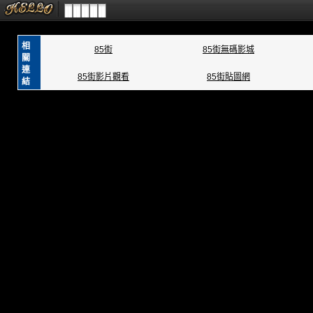
相
85街
85街無碼影城
關
連
85街影片觀看
85街貼圖網
結